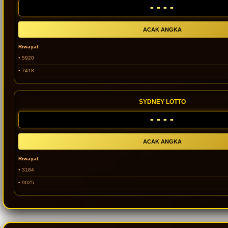
----
ACAK ANGKA
Riwayat:
• 5920
• 7418
SYDNEY LOTTO
----
ACAK ANGKA
Riwayat:
• 3184
• 9025