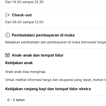
Dari 14.00 sampai 23.30
Check-out
Dari 06.00 sampai 12.00
Pembatalan/ pembayaran di muka
Kebijakan pembatalan dan pembayaran di muka bervariasi terg
Anak-anak dan tempat tidur
Kebijakan anak
Anak-anak bisa menginap.
Untuk melihat informasi harga dan okupansi yang tepat, mohon 
Kebijakan ranjang bayi dan tempat tidur ekstra
0 - 2 tahun