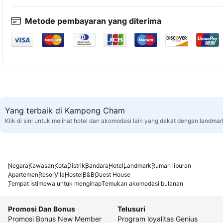
Metode pembayaran yang diterima
Yang terbaik di Kampong Cham
Klik di sini untuk melihat hotel dan akomodasi lain yang dekat dengan landm
Negara
Kawasan
Kota
Distrik
Bandara
Hotel
Landmark
Rumah liburan
Apartemen
Resor
Vila
Hostel
B&B
Guest House
Tempat istimewa untuk menginap
Temukan akomodasi bulanan
Promosi Dan Bonus
Telusuri
Promosi Bonus New Member
Program loyalitas Genius