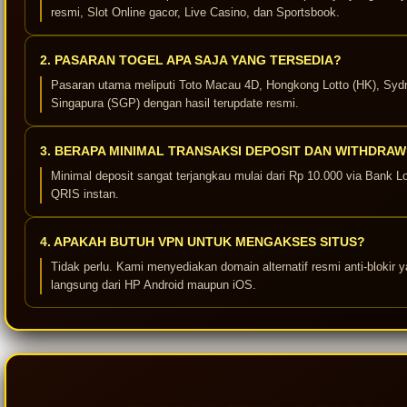
resmi, Slot Online gacor, Live Casino, dan Sportsbook.
2. PASARAN TOGEL APA SAJA YANG TERSEDIA?
Pasaran utama meliputi Toto Macau 4D, Hongkong Lotto (HK), Syd
Singapura (SGP) dengan hasil terupdate resmi.
3. BERAPA MINIMAL TRANSAKSI DEPOSIT DAN WITHDRAW
Minimal deposit sangat terjangkau mulai dari Rp 10.000 via Bank Lo
QRIS instan.
4. APAKAH BUTUH VPN UNTUK MENGAKSES SITUS?
Tidak perlu. Kami menyediakan domain alternatif resmi anti-blokir 
langsung dari HP Android maupun iOS.