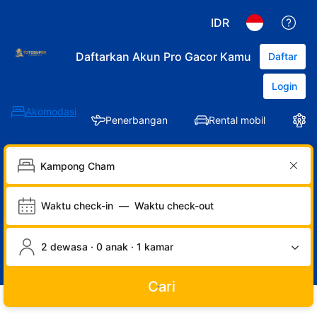
IDR
Daftarkan Akun Pro Gacor Kamu
Daftar
Login
Akomodasi
Penerbangan
Rental mobil
At
Waktu check-in
—
Waktu check-out
2 dewasa · 0 anak · 1 kamar
Cari