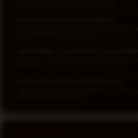
resmi, Slot Online gacor, Live Casino, dan Sportsbook.
2. PASARAN TOGEL APA SAJA YANG TERSEDIA?
Pasaran utama meliputi Toto Macau 4D, Hongkong Lotto (HK), Syd
Singapura (SGP) dengan hasil terupdate resmi.
3. BERAPA MINIMAL TRANSAKSI DEPOSIT DAN WITHDRAW
Minimal deposit sangat terjangkau mulai dari Rp 10.000 via Bank Lo
QRIS instan.
4. APAKAH BUTUH VPN UNTUK MENGAKSES SITUS?
Tidak perlu. Kami menyediakan domain alternatif resmi anti-blokir 
langsung dari HP Android maupun iOS.