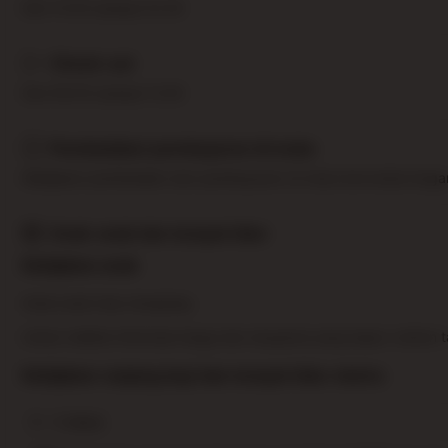
Dari 14.00 sampai 23.30
Check-out
Dari 06.00 sampai 12.00
Pembatalan/ pembayaran di muka
Kebijakan pembatalan dan pembayaran di muka bervariasi terg
Anak-anak dan tempat tidur
Kebijakan anak
Anak-anak bisa menginap.
Untuk melihat informasi harga dan okupansi yang tepat, mohon 
Kebijakan ranjang bayi dan tempat tidur ekstra
0 - 2 tahun