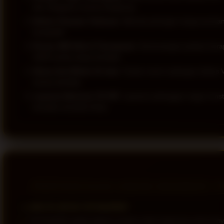
dan Singapura secara langsung.
Diskon Pasaran Terbesar:
Nikmati potongan harga taruhan
kompetitif.
Proses WD Kilat & Transparan:
Kemenangan jackpot berap
100% tuntas tanpa kendala.
Akses Anti-Blokir 24 Jam:
Tautan resmi cadangan bebas V
secara berkala.
Layanan Bantuan CS VIP:
Layanan pelanggan siaga nons
kendala transaksi Anda.
PERTANYAAN UMUM MEMBER T
1. APA ITU SITUS TOTOSUPER?
TOTOSUPER adalah platform taruhan online terpercaya yang meny