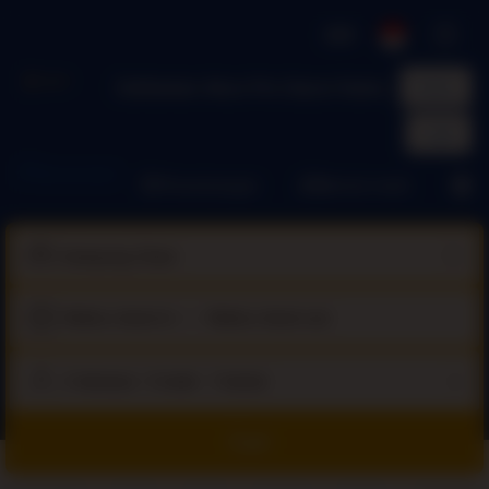
IDR
Daftarkan Akun Pro Gacor Kamu
Daftar
Login
Akomodasi
Penerbangan
Rental mobil
At
Waktu check-in
—
Waktu check-out
2 dewasa · 0 anak · 1 kamar
Cari