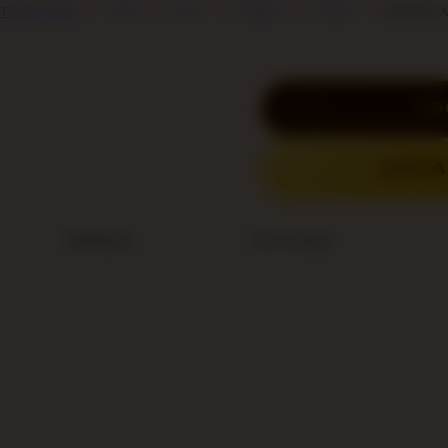
TOTOSUPER
TOTO
SLOT
KASINO
TOGEL
RAHASIA 
LO
DAFTA
Gambaran
Info & harga