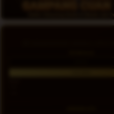
🎲 GENERATOR ANGKA JITU 
TOTO MACAU 4D
----
ACAK ANGKA
Riwayat:
• 8492
• 1039
HONGKONG LOTTO