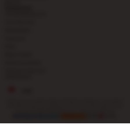
Manusia
Tentang Kami
Tentang Booking.com
Cara kerja kami
Keberlanjutan
Pusat pers
Karier
Relasi investor
Kontak perusahaan
Pedoman konten dan
pelaporannya
KHR
Booking.com merupakan bagian dari Booking Holdings Inc., perusahaan
terkemuka di dunia untuk perjalanan online dan layanan terkait lainnya.
Hak cipta © 1996–2026 Booking.com™. Semua hak dilindungi.